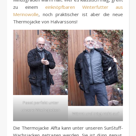
zu einem
einknöpfbaren Winterfutter aus
Merinowolle
, noch praktischer ist aber die neue
Thermojacke von Halvarssons!
Passt perfekt unter
unsere Wachsjacken
Wärmt und trägt nicht auf
Die Thermojacke Alfta kann unter unseren SunStuff-
Wachsjacken getragen werden. Sie ist dünn genug,