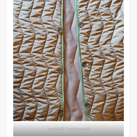
SunStuff-Thermoweste